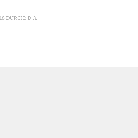
18
DURCH: D A